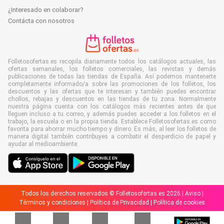
¿Interesado en colaborar?
Contácta con nosotros
Folletosofertas.es recopila diariamente todos los catálogos actuales, las
ofertas semanales, los folletos comerciales, las revistas y demás
publicaciones de todas las tiendas de España. Así podemos mantenerte
completamente informado/a sobre las promociones de los folletos, los
descuentos y las ofertas que te interesan y también puedes encontrar
chollos, rebajas y descuentos en las tiendas de tu zona. Normalmente
nuestra página cuenta con los catálogos más recientes antes de que
lleguen incluso a tu correo, y además puedes acceder a los folletos en el
trabajo, la escuela o en la propia tienda. Establece Folletosofertas.es como
favorita para ahorrar mucho tiempo y dinero. Es más, al leer los folletos de
manera digital también contribuyes a combatir el desperdicio de papel y
ayudar al medioambiente.
Todos los derechos reservados © Folletosofertas.es 2026 |
Aviso
|
Términos y condiciones
|
Política de Privacidad
|
Política de cookies