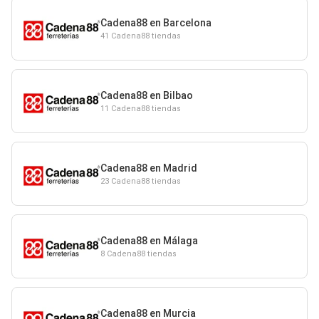
Cadena88 en Barcelona
41 Cadena88 tiendas
Cadena88 en Bilbao
11 Cadena88 tiendas
Cadena88 en Madrid
23 Cadena88 tiendas
Cadena88 en Málaga
8 Cadena88 tiendas
Cadena88 en Murcia