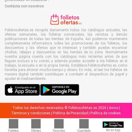
Contácta con nosotros
Folletosofertas.es recopila diariamente todos los catálogos actuales, las
ofertas semanales, los folletos comerciales, las revistas y demás
publicaciones de todas las tiendas de España. Así podemos mantenerte
completamente informado/a sobre las promociones de los folletos, los
descuentos y las ofertas que te interesan y también puedes encontrar
chollos, rebajas y descuentos en las tiendas de tu zona. Normalmente
nuestra página cuenta con los catálogos más recientes antes de que
lleguen incluso a tu correo, y además puedes acceder a los folletos en el
trabajo, la escuela o en la propia tienda. Establece Folletosofertas.es como
favorita para ahorrar mucho tiempo y dinero. Es más, al leer los folletos de
manera digital también contribuyes a combatir el desperdicio de papel y
ayudar al medioambiente.
Todos los derechos reservados © Folletosofertas.es 2026 |
Aviso
|
Términos y condiciones
|
Política de Privacidad
|
Política de cookies
Ver en App
Folletos
Ofertas
Favoritos
Guardado