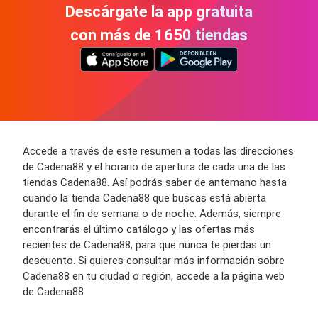
Descárgate la app gratuita
con más de 1650 tiendas
Accede a través de este resumen a todas las direcciones
de Cadena88 y el horario de apertura de cada una de las
tiendas Cadena88. Así podrás saber de antemano hasta
cuando la tienda Cadena88 que buscas está abierta
durante el fin de semana o de noche. Además, siempre
encontrarás el último catálogo y las ofertas más
recientes de Cadena88, para que nunca te pierdas un
descuento. Si quieres consultar más información sobre
Cadena88 en tu ciudad o región, accede a la página web
de Cadena88.