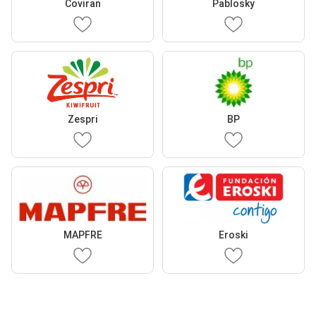
Coviran
Pablosky
Zespri
BP
MAPFRE
Eroski