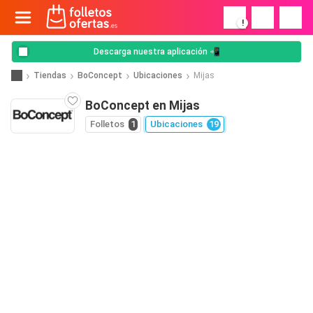
!
Descarga nuestra aplicación 📲
Tiendas
BoConcept
Ubicaciones
Mijas
BoConcept en Mijas
Folletos
1
Ubicaciones
19