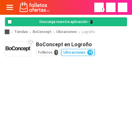
!
Descarga nuestra aplicación 📲
Tiendas
BoConcept
Ubicaciones
Logroño
BoConcept en Logroño
Folletos
1
Ubicaciones
19