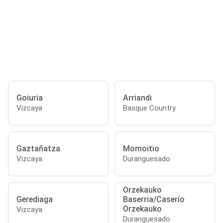
Goiuria
Arriandi
Vizcaya
Basque Country
Gaztañatza
Momoitio
Vizcaya
Duranguesado
Orzekauko
Gerediaga
Baserria/Caserío
Orzekauko
Vizcaya
Duranguesado