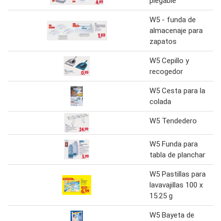
plegable
W5 - funda de
almacenaje para
zapatos
W5 Cepillo y
recogedor
W5 Cesta para la
colada
W5 Tendedero
W5 Funda para
tabla de planchar
W5 Pastillas para
lavavajillas 100 x
15.25 g
W5 Bayeta de