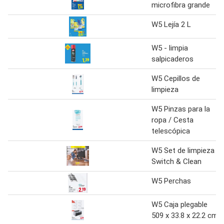
microfibra grande
W5 Lejía 2 L
W5 - limpia
salpicaderos
W5 Cepillos de
limpieza
W5 Pinzas para la
ropa / Cesta
telescópica
W5 Set de limpieza
Switch & Clean
W5 Perchas
W5 Caja plegable
509 x 33.8 x 22.2 cm