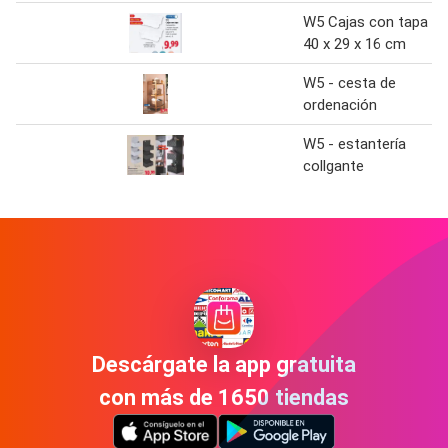
W5 Cajas con tapa
40 x 29 x 16 cm
W5 - cesta de
ordenación
W5 - estantería
collgante
Descárgate la app gratuita
con más de 1650 tiendas