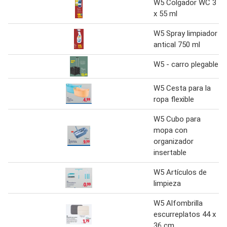
W5 Colgador WC 3
x 55 ml
W5 Spray limpiador
antical 750 ml
W5 - carro plegable
W5 Cesta para la
ropa flexible
W5 Cubo para
mopa con
organizador
insertable
W5 Artículos de
limpieza
W5 Alfombrilla
escurreplatos 44 x
36 cm