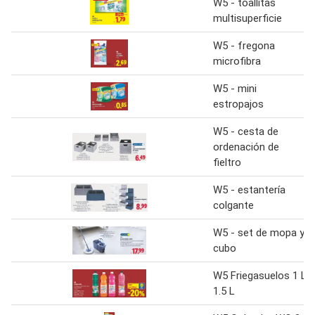
W5 - toallitas
multisuperficie
W5 - fregona
microfibra
W5 - mini
estropajos
W5 - cesta de
ordenación de
fieltro
W5 - estantería
colgante
W5 - set de mopa y
cubo
W5 Friegasuelos 1 L
1.5 L