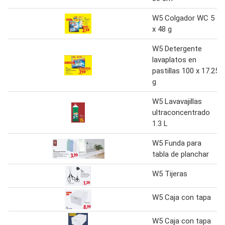
W5 Colgador WC 5
x 48 g
W5 Detergente
lavaplatos en
pastillas 100 x 17.25
g
W5 Lavavajillas
ultraconcentrado
1.3 L
W5 Funda para
tabla de planchar
W5 Tijeras
W5 Caja con tapa
W5 Caja con tapa