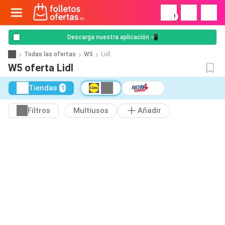
!
Descarga nuestra aplicación 📲
Todas las ofertas
W5
Lidl
W5 oferta Lidl
Tiendas
1
Filtros
Multiusos
Añadir