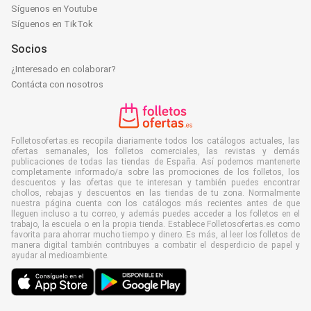
Síguenos en Youtube
Síguenos en TikTok
Socios
¿Interesado en colaborar?
Contácta con nosotros
Folletosofertas.es recopila diariamente todos los catálogos actuales, las
ofertas semanales, los folletos comerciales, las revistas y demás
publicaciones de todas las tiendas de España. Así podemos mantenerte
completamente informado/a sobre las promociones de los folletos, los
descuentos y las ofertas que te interesan y también puedes encontrar
chollos, rebajas y descuentos en las tiendas de tu zona. Normalmente
nuestra página cuenta con los catálogos más recientes antes de que
lleguen incluso a tu correo, y además puedes acceder a los folletos en el
trabajo, la escuela o en la propia tienda. Establece Folletosofertas.es como
favorita para ahorrar mucho tiempo y dinero. Es más, al leer los folletos de
manera digital también contribuyes a combatir el desperdicio de papel y
ayudar al medioambiente.