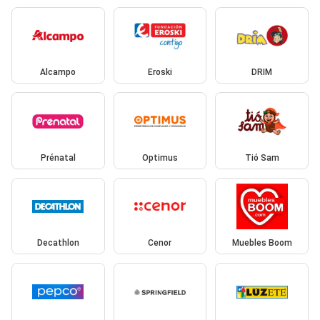
Alcampo
Eroski
DRIM
Prénatal
Optimus
Tió Sam
Decathlon
Cenor
Muebles Boom