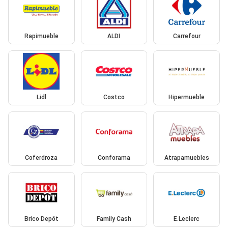
Rapimueble
ALDI
Carrefour
Lidl
Costco
Hipermueble
Coferdroza
Conforama
Atrapamuebles
Brico Depôt
Family Cash
E.Leclerc