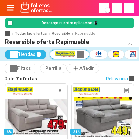
!
Descarga nuestra aplicación 📲
Todas las ofertas
Reversible
Rapimueble
Reversible oferta Rapimueble
Tiendas
1
Filtros
Parrilla
Añadir
2 de
7 ofertas
Relevancia
-6%
-21%