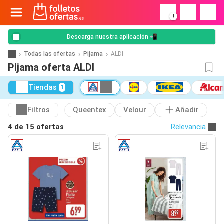
!
Descarga nuestra aplicación 📲
Todas las ofertas
Pijama
ALDI
Pijama oferta ALDI
Tiendas
1
Filtros
Queentex
Velour
Añadir
4 de
15 ofertas
Relevancia