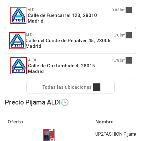
ALDI
0.83 km
Calle de Fuencarral 123, 28010
Madrid
ALDI
1.76 km
Calle del Conde de Peñalver 45, 28006
Madrid
ALDI
1.78 km
Calle de Gaztambide 4, 28015
Madrid
Todas las ubicaciones
Precio Pijama ALDI🕒
Oferta
Nombre
UP2FASHION Pijama