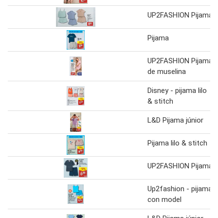
UP2FASHION Pijama
Pijama
UP2FASHION Pijama
de muselina
Disney - pijama lilo
& stitch
L&D Pijama júnior
Pijama lilo & stitch
UP2FASHION Pijama
Up2fashion - pijama
con model