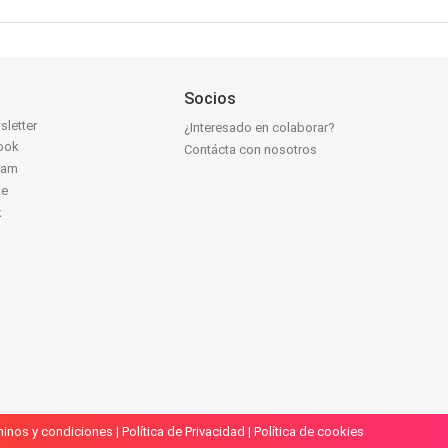
Socios
sletter
¿Interesado en colaborar?
ook
Contácta con nosotros
ram
be
k
inos y condiciones
|
Política de Privacidad
|
Política de cookies