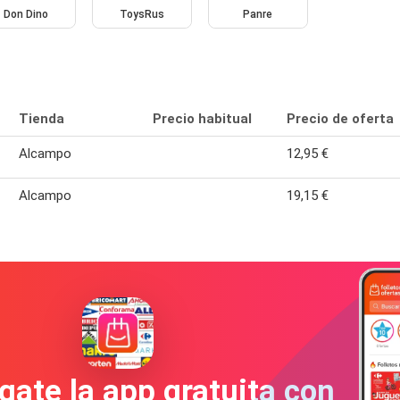
Don Dino
ToysRus
Panre
Tienda
Precio habitual
Precio de oferta
Alcampo
12,95 €
Alcampo
19,15 €
gate la app gratuita con