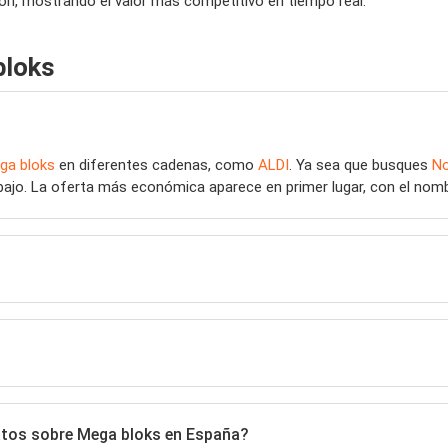
ón, mostrando el valor más competitivo en tiempo real.
bloks
ga bloks
en diferentes cadenas, como
ALDI
. Ya sea que busques
No
bajo. La oferta más económica aparece en primer lugar, con el nombre
datos sobre Mega bloks en España?