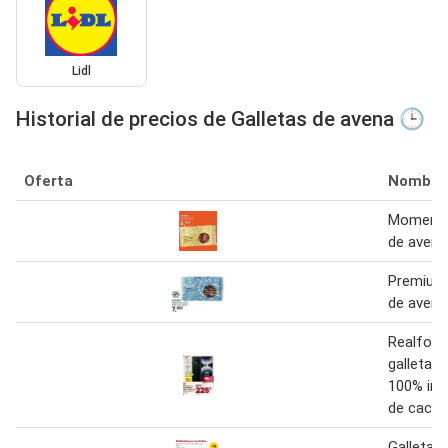
Lidl
Historial de precios de Galletas de avena 🕒
Oferta
Nombre
Moments 
de avena
Premium 
de avena
Realfood
galletas
100% int
de caca
Galletas