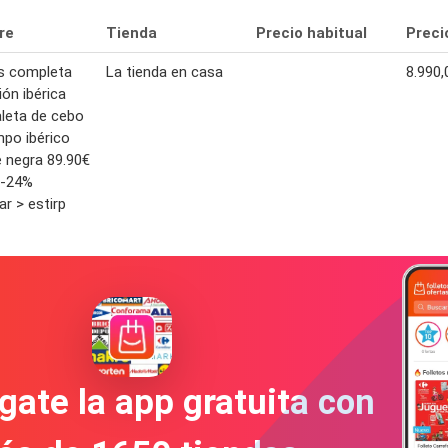
re
Tienda
Precio habitual
Preci
s completa
La tienda en casa
8.990,
ión ibérica
aleta de cebo
po ibérico
e negra 89.90€
 -24%
r > estirp
gate la app gratuita con