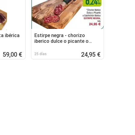
ta ibérica
Estirpe negra - chorizo
iberico dulce o picante o
salchichon iberico
59,00 €
24,95 €
25 días