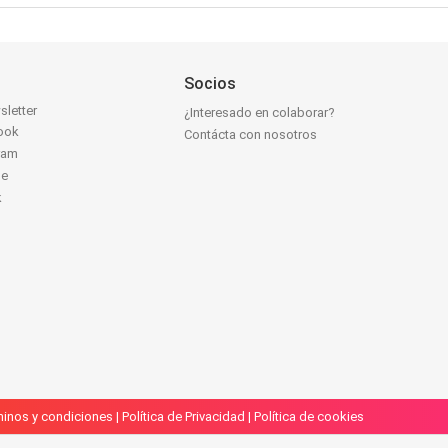
Socios
sletter
¿Interesado en colaborar?
ook
Contácta con nosotros
ram
be
k
inos y condiciones
|
Política de Privacidad
|
Política de cookies