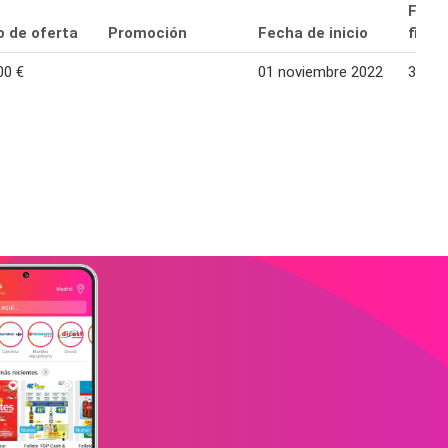
Fech
o de oferta
Promoción
Fecha de inicio
final
00 €
01 noviembre 2022
30 no