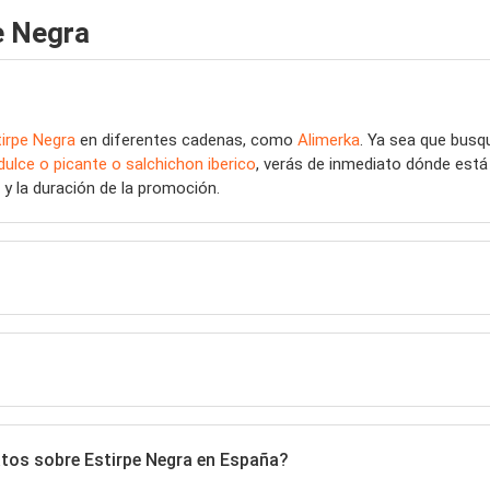
e Negra
tirpe Negra
en diferentes cadenas, como
Alimerka
. Ya sea que bus
 dulce o picante o salchichon iberico
, verás de inmediato dónde está
o y la duración de la promoción.
atos sobre Estirpe Negra en España?