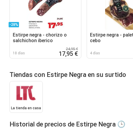
-28%
Estirpe negra - chorizo o
Estirpe negra - pale
salchichon iberico
cebo
24,95 €
17,95 €
18 días
4 días
Tiendas con Estirpe Negra en su surtido
La tienda en casa
Historial de precios de Estirpe Negra 🕒