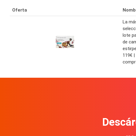
Oferta
Nomb
La má
selecc
lote p
de cam
estirp
119€ |
compra
Descár