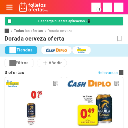
!
Descarga nuestra aplicación 📲
Todas las ofertas
Dorada cerveza
Dorada cerveza oferta
Tiendas
Filtros
Añadir
3 ofertas
Relevancia