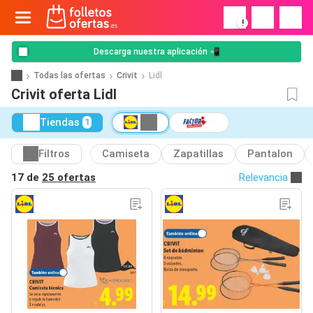
!
Descarga nuestra aplicación 📲
Todas las ofertas
Crivit
Lidl
Crivit oferta Lidl
Tiendas
1
Filtros
Camiseta
Zapatillas
Pantalon
17 de
25 ofertas
Relevancia