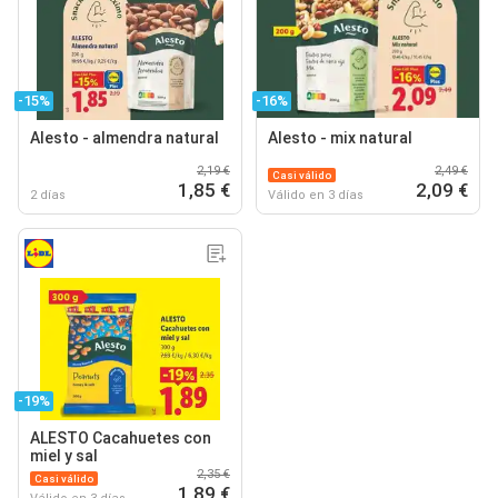
-15%
-16%
Alesto - almendra natural
Alesto - mix natural
2,19 €
2,49 €
Casi válido
1,85 €
2,09 €
2 días
Válido en 3 días
-19%
ALESTO Cacahuetes con
miel y sal
2,35 €
Casi válido
1,89 €