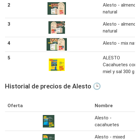
2
Alesto - almendra
natural
3
Alesto - almendra
natural
4
Alesto - mix natur
5
ALESTO
Cacahuetes con
miel y sal 300 g
Historial de precios de Alesto 🕒
Oferta
Nombre
Alesto -
cacahuetes
Alesto - mixed