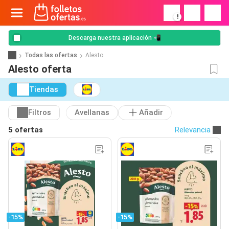
!
Descarga nuestra aplicación 📲
Todas las ofertas
Alesto
Alesto oferta
Tiendas
Filtros
Avellanas
Añadir
5 ofertas
Relevancia
-15%
-15%