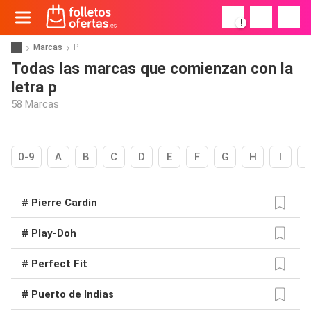
!
Marcas
P
Todas las marcas que comienzan con la
letra p
58 Marcas
0-9
A
B
C
D
E
F
G
H
I
# Pierre Cardin
# Play-Doh
# Perfect Fit
# Puerto de Indias