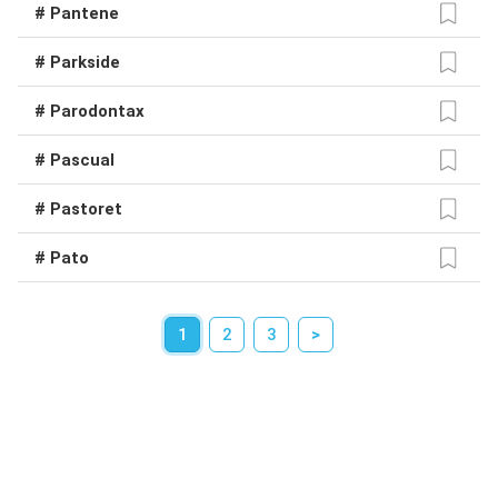
# Pantene
# Parkside
# Parodontax
# Pascual
# Pastoret
# Pato
1
2
3
>