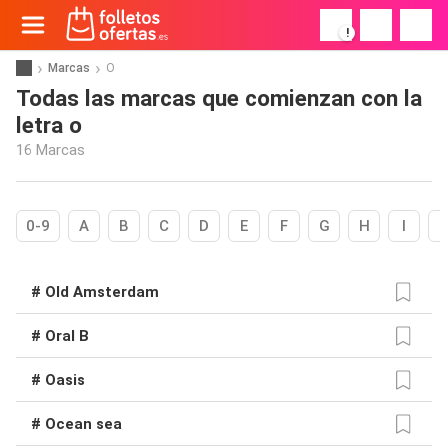
!
Marcas
O
Todas las marcas que comienzan con la
letra o
16 Marcas
0-9
A
B
C
D
E
F
G
H
I
# Old Amsterdam
# Oral B
# Oasis
# Ocean sea