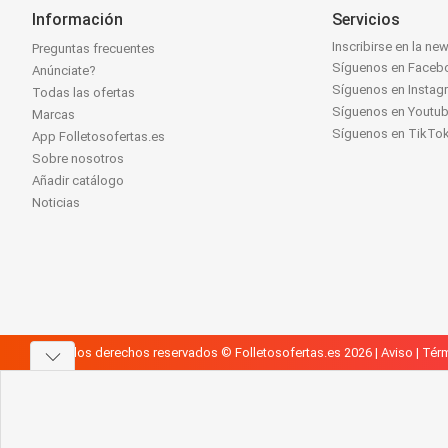
Información
Servicios
Inscribirse en la new
Preguntas frecuentes
Síguenos en Faceb
Anúnciate?
Síguenos en Instag
Todas las ofertas
Síguenos en Youtu
Marcas
Síguenos en TikTo
App Folletosofertas.es
Sobre nosotros
Añadir catálogo
Noticias
Todos los derechos reservados © Folletosofertas.es 2026 |
Aviso
|
Térm