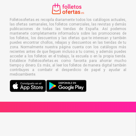
Folletosofertas.es recopila diariamente todos los catálogos actuales,
las ofertas semanales, los folletos comerciales, las revistas y demás
publicaciones de todas las tiendas de España. Así podemos
mantenerte completamente informado/a sobre las promociones de
los folletos, los descuentos y las ofertas que te interesan y también
puedes encontrar chollos, rebajas y descuentos en las tiendas de tu
zona. Normalmente nuestra página cuenta con los catálogos más
recientes antes de que lleguen incluso a tu correo, y además puedes
acceder a los folletos en el trabajo, la escuela o en la propia tienda.
Establece Folletosofertas.es como favorita para ahorrar mucho
tiempo y dinero. Es más, al leer los folletos de manera digital también
contribuyes a combatir el desperdicio de papel y ayudar al
medioambiente.