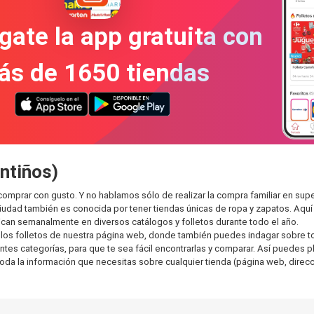
gate la app gratuita con
ás de 1650 tiendas
ntiños)
 comprar con gusto. Y no hablamos sólo de realizar la compra familiar en 
ciudad también es conocida por tener tiendas únicas de ropa y zapatos. Aqu
can semanalmente en diversos catálogos y folletos durante todo el año.
os folletos de nuestra página web, donde también puedes indagar sobre tod
es categorías, para que te sea fácil encontrarlas y comparar. Así puedes plan
toda la información que necesitas sobre cualquier tienda (página web, direcci