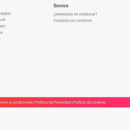
Socios
sletter
¿Interesado en colaborar?
ook
Contácta con nosotros
ram
be
k
inos y condiciones
|
Política de Privacidad
|
Política de cookies