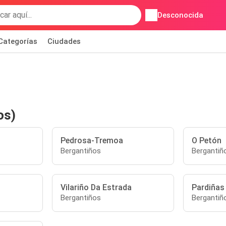
Desconocida
Categorías
Ciudades
os)
Pedrosa-Tremoa
O Petón
Bergantiños
Bergantiñ
Vilariño Da Estrada
Pardiñas
Bergantiños
Bergantiñ