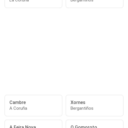
La Coruña
Bergantiños
Cambre
Xornes
A Coruña
Bergantiños
A Feira Nova
O Gomoroto