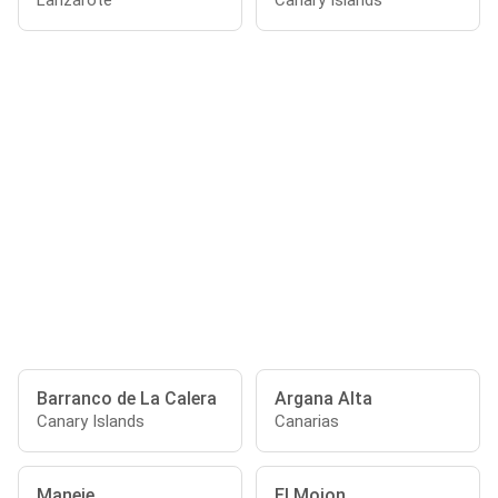
Lanzarote
Canary Islands
Barranco de La Calera
Argana Alta
Canary Islands
Canarias
Maneje
El Mojon