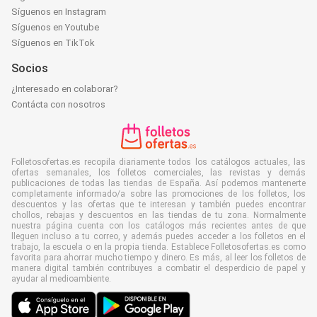
Síguenos en Instagram
Síguenos en Youtube
Síguenos en TikTok
Socios
¿Interesado en colaborar?
Contácta con nosotros
Folletosofertas.es recopila diariamente todos los catálogos actuales, las
ofertas semanales, los folletos comerciales, las revistas y demás
publicaciones de todas las tiendas de España. Así podemos mantenerte
completamente informado/a sobre las promociones de los folletos, los
descuentos y las ofertas que te interesan y también puedes encontrar
chollos, rebajas y descuentos en las tiendas de tu zona. Normalmente
nuestra página cuenta con los catálogos más recientes antes de que
lleguen incluso a tu correo, y además puedes acceder a los folletos en el
trabajo, la escuela o en la propia tienda. Establece Folletosofertas.es como
favorita para ahorrar mucho tiempo y dinero. Es más, al leer los folletos de
manera digital también contribuyes a combatir el desperdicio de papel y
ayudar al medioambiente.