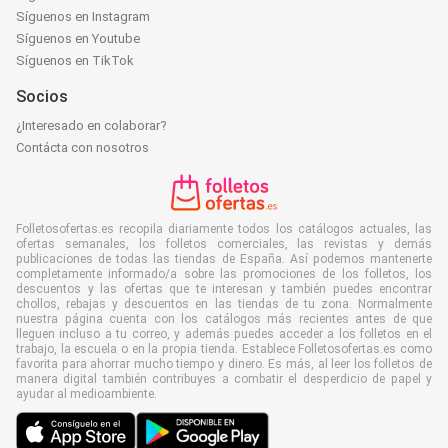
Síguenos en Instagram
Síguenos en Youtube
Síguenos en TikTok
Socios
¿Interesado en colaborar?
Contácta con nosotros
Folletosofertas.es recopila diariamente todos los catálogos actuales, las
ofertas semanales, los folletos comerciales, las revistas y demás
publicaciones de todas las tiendas de España. Así podemos mantenerte
completamente informado/a sobre las promociones de los folletos, los
descuentos y las ofertas que te interesan y también puedes encontrar
chollos, rebajas y descuentos en las tiendas de tu zona. Normalmente
nuestra página cuenta con los catálogos más recientes antes de que
lleguen incluso a tu correo, y además puedes acceder a los folletos en el
trabajo, la escuela o en la propia tienda. Establece Folletosofertas.es como
favorita para ahorrar mucho tiempo y dinero. Es más, al leer los folletos de
manera digital también contribuyes a combatir el desperdicio de papel y
ayudar al medioambiente.