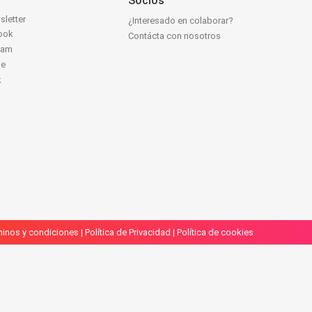
Socios
sletter
¿Interesado en colaborar?
ook
Contácta con nosotros
ram
be
k
inos y condiciones
|
Política de Privacidad
|
Política de cookies