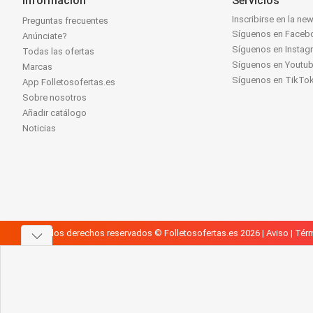
Información
Servicios
Inscribirse en la new
Preguntas frecuentes
Síguenos en Faceb
Anúnciate?
Síguenos en Instag
Todas las ofertas
Síguenos en Youtu
Marcas
Síguenos en TikTo
App Folletosofertas.es
Sobre nosotros
Añadir catálogo
Noticias
Todos los derechos reservados © Folletosofertas.es 2026 |
Aviso
|
Térm