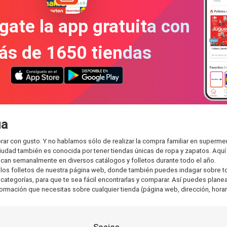
gate la app gratuita con
ás de 1650 tiendas
ua
ar con gusto. Y no hablamos sólo de realizar la compra familiar en super
ciudad también es conocida por tener tiendas únicas de ropa y zapatos. Aqu
can semanalmente en diversos catálogos y folletos durante todo el año.
os folletos de nuestra página web, donde también puedes indagar sobre tod
egorías, para que te sea fácil encontrarlas y comparar. Así puedes planear 
nformación que necesitas sobre cualquier tienda (página web, dirección, horar