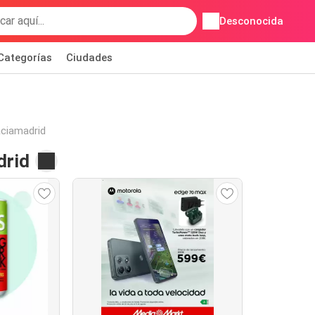
Desconocida
Categorías
Ciudades
aciamadrid
drid