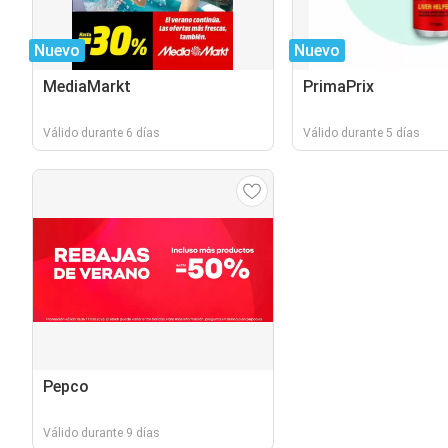
Nuevo
Nuevo
MediaMarkt
PrimaPrix
Válido durante 6 días
Válido durante 5 días
Pepco
Válido durante 9 días