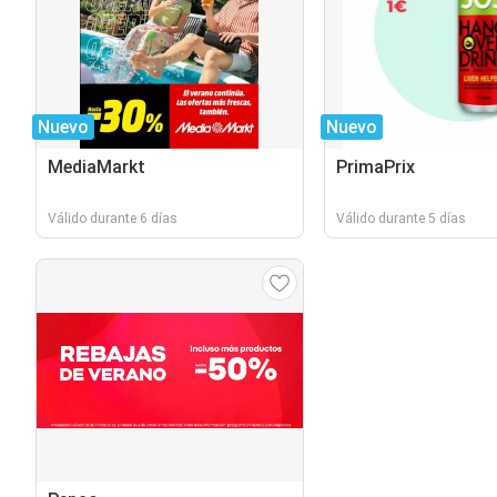
Nuevo
Nuevo
MediaMarkt
PrimaPrix
Válido durante 6 días
Válido durante 5 días