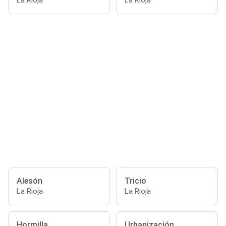
La Rioja
La Rioja
Alesón
Tricio
La Rioja
La Rioja
Hormilla
Urbanización