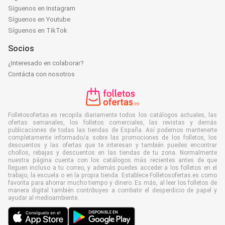
Síguenos en Instagram
Síguenos en Youtube
Síguenos en TikTok
Socios
¿Interesado en colaborar?
Contácta con nosotros
Folletosofertas.es recopila diariamente todos los catálogos actuales, las
ofertas semanales, los folletos comerciales, las revistas y demás
publicaciones de todas las tiendas de España. Así podemos mantenerte
completamente informado/a sobre las promociones de los folletos, los
descuentos y las ofertas que te interesan y también puedes encontrar
chollos, rebajas y descuentos en las tiendas de tu zona. Normalmente
nuestra página cuenta con los catálogos más recientes antes de que
lleguen incluso a tu correo, y además puedes acceder a los folletos en el
trabajo, la escuela o en la propia tienda. Establece Folletosofertas.es como
favorita para ahorrar mucho tiempo y dinero. Es más, al leer los folletos de
manera digital también contribuyes a combatir el desperdicio de papel y
ayudar al medioambiente.