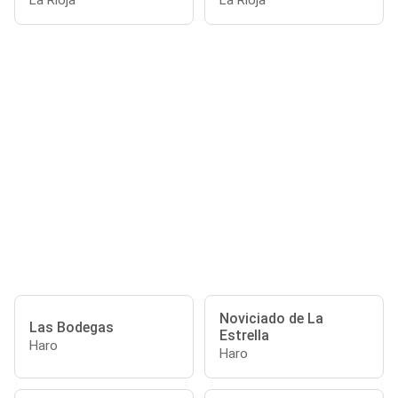
La Rioja
La Rioja
Noviciado de La
Las Bodegas
Estrella
Haro
Haro