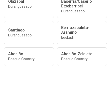
Olazabal
Baserria/Caserío
Etxebarribei
Duranguesado
Duranguesado
Berriozabaleta-
Santiago
Aramiño
Duranguesado
Euskadi
Abadiño
Abadiño-Zelaieta
Basque Country
Basque Country