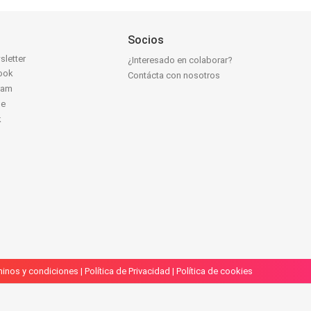
Socios
sletter
¿Interesado en colaborar?
ook
Contácta con nosotros
ram
be
k
inos y condiciones
|
Política de Privacidad
|
Política de cookies