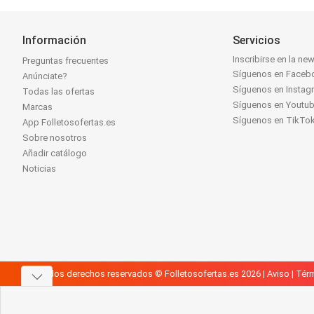
Información
Servicios
Inscribirse en la new
Preguntas frecuentes
Síguenos en Faceb
Anúnciate?
Síguenos en Instag
Todas las ofertas
Síguenos en Youtu
Marcas
Síguenos en TikTo
App Folletosofertas.es
Sobre nosotros
Añadir catálogo
Noticias
Todos los derechos reservados © Folletosofertas.es 2026 |
Aviso
|
Térm