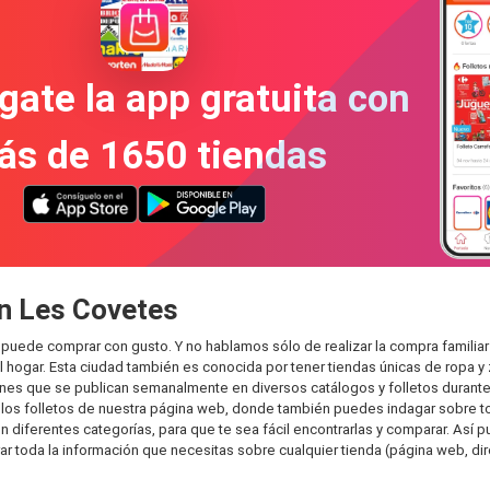
gate la app gratuita con
ás de 1650 tiendas
ón Les Covetes
puede comprar con gusto. Y no hablamos sólo de realizar la compra famili
hogar. Esta ciudad también es conocida por tener tiendas únicas de ropa y 
es que se publican semanalmente en diversos catálogos y folletos durante 
os folletos de nuestra página web, donde también puedes indagar sobre tod
ferentes categorías, para que te sea fácil encontrarlas y comparar. Así pued
ar toda la información que necesitas sobre cualquier tienda (página web, dir