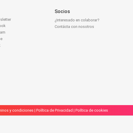
Socios
sletter
¿Interesado en colaborar?
ook
Contácta con nosotros
ram
be
k
inos y condiciones
|
Política de Privacidad
|
Política de cookies