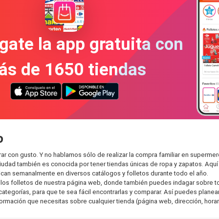
gate la app gratuita con
ás de 1650 tiendas
o
ar con gusto. Y no hablamos sólo de realizar la compra familiar en super
ciudad también es conocida por tener tiendas únicas de ropa y zapatos. Aqu
can semanalmente en diversos catálogos y folletos durante todo el año.
os folletos de nuestra página web, donde también puedes indagar sobre tod
egorías, para que te sea fácil encontrarlas y comparar. Así puedes planear t
nformación que necesitas sobre cualquier tienda (página web, dirección, horar