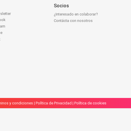
Socios
sletter
¿Interesado en colaborar?
ook
Contácta con nosotros
ram
be
k
inos y condiciones
|
Política de Privacidad
|
Política de cookies