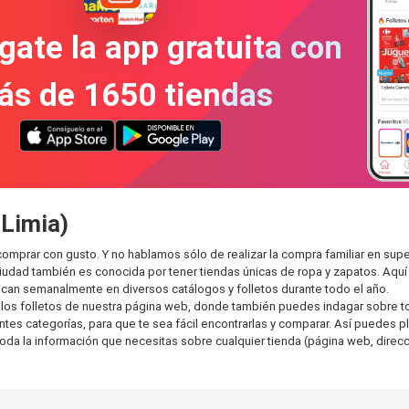
gate la app gratuita con
ás de 1650 tiendas
 Limia)
comprar con gusto. Y no hablamos sólo de realizar la compra familiar en 
ciudad también es conocida por tener tiendas únicas de ropa y zapatos. Aqu
can semanalmente en diversos catálogos y folletos durante todo el año.
os folletos de nuestra página web, donde también puedes indagar sobre tod
s categorías, para que te sea fácil encontrarlas y comparar. Así puedes plan
toda la información que necesitas sobre cualquier tienda (página web, direcci