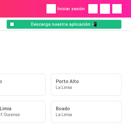
Iniciar sesión
Descarga nuestra aplicación 📲
o
Porto Alto
La Limia
 Limia
Boado
of Ourense
La Limia