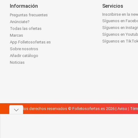
Información
Servicios
Inscribirse en la new
Preguntas frecuentes
Síguenos en Faceb
Anúnciate?
Síguenos en Instag
Todas las ofertas
Síguenos en Youtu
Marcas
Síguenos en TikTo
App Folletosofertas.es
Sobre nosotros
Añadir catálogo
Noticias
Todos los derechos reservados © Folletosofertas.es 2026 |
Aviso
|
Térm