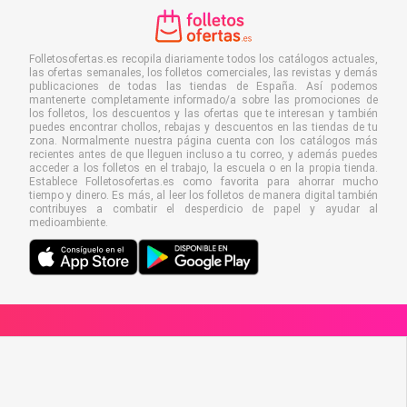
Folletosofertas.es recopila diariamente todos los catálogos actuales,
las ofertas semanales, los folletos comerciales, las revistas y demás
publicaciones de todas las tiendas de España. Así podemos
mantenerte completamente informado/a sobre las promociones de
los folletos, los descuentos y las ofertas que te interesan y también
puedes encontrar chollos, rebajas y descuentos en las tiendas de tu
zona. Normalmente nuestra página cuenta con los catálogos más
recientes antes de que lleguen incluso a tu correo, y además puedes
acceder a los folletos en el trabajo, la escuela o en la propia tienda.
Establece Folletosofertas.es como favorita para ahorrar mucho
tiempo y dinero. Es más, al leer los folletos de manera digital también
contribuyes a combatir el desperdicio de papel y ayudar al
medioambiente.