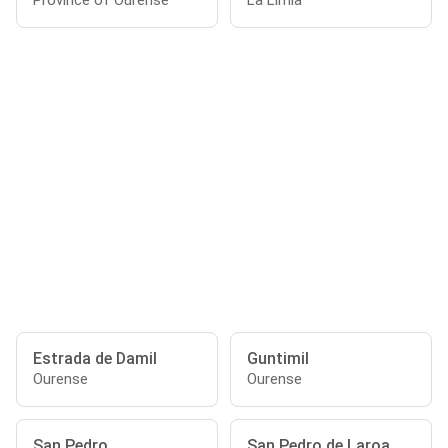
Province of Ourense
La Limia
Estrada de Damil
Guntimil
Ourense
Ourense
San Pedro
San Pedro de Laroa