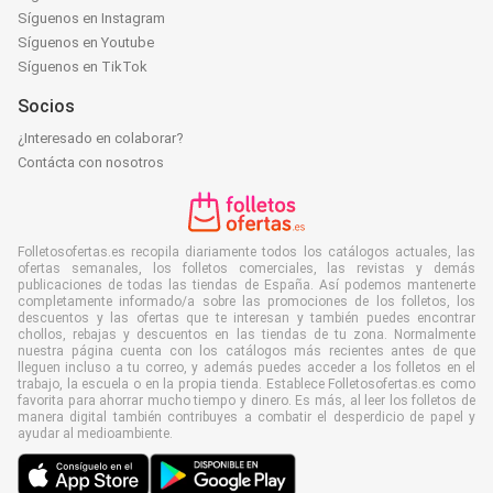
Síguenos en Instagram
Síguenos en Youtube
Síguenos en TikTok
Socios
¿Interesado en colaborar?
Contácta con nosotros
Folletosofertas.es recopila diariamente todos los catálogos actuales, las
ofertas semanales, los folletos comerciales, las revistas y demás
publicaciones de todas las tiendas de España. Así podemos mantenerte
completamente informado/a sobre las promociones de los folletos, los
descuentos y las ofertas que te interesan y también puedes encontrar
chollos, rebajas y descuentos en las tiendas de tu zona. Normalmente
nuestra página cuenta con los catálogos más recientes antes de que
lleguen incluso a tu correo, y además puedes acceder a los folletos en el
trabajo, la escuela o en la propia tienda. Establece Folletosofertas.es como
favorita para ahorrar mucho tiempo y dinero. Es más, al leer los folletos de
manera digital también contribuyes a combatir el desperdicio de papel y
ayudar al medioambiente.