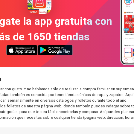
gate la app gratuita con
ás de 1650 tiendas
o
r con gusto. Y no hablamos sólo de realizar la compra familiar en superm
ciudad también es conocida por tener tiendas únicas de ropa y zapatos. Aqu
can semanalmente en diversos catálogos y folletos durante todo el año.
os folletos de nuestra página web, donde también puedes indagar sobre tod
gorías, para que te sea fácil encontrarlas y comparar. Así puedes planear t
nformación que necesitas sobre cualquier tienda (página web, dirección, horar