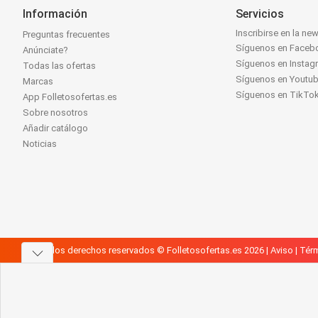
Información
Servicios
Inscribirse en la new
Preguntas frecuentes
Síguenos en Faceb
Anúnciate?
Síguenos en Instag
Todas las ofertas
Síguenos en Youtu
Marcas
Síguenos en TikTo
App Folletosofertas.es
Sobre nosotros
Añadir catálogo
Noticias
Todos los derechos reservados © Folletosofertas.es 2026 |
Aviso
|
Térm