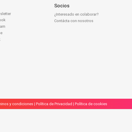
Socios
sletter
¿Interesado en colaborar?
ook
Contácta con nosotros
ram
be
k
inos y condiciones
|
Política de Privacidad
|
Política de cookies