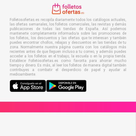
Folletosofertas.es recopila diariamente todos los catálogos actuales,
las ofertas semanales, los folletos comerciales, las revistas y demás
publicaciones de todas las tiendas de España. Así podemos
mantenerte completamente informado/a sobre las promociones de
los folletos, los descuentos y las ofertas que te interesan y también
puedes encontrar chollos, rebajas y descuentos en las tiendas de tu
zona. Normalmente nuestra página cuenta con los catálogos más
recientes antes de que lleguen incluso a tu correo, y además puedes
acceder a los folletos en el trabajo, la escuela o en la propia tienda.
Establece Folletosofertas.es como favorita para ahorrar mucho
tiempo y dinero. Es más, al leer los folletos de manera digital también
contribuyes a combatir el desperdicio de papel y ayudar al
medioambiente.