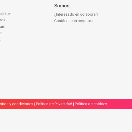
Socios
sletter
¿Interesado en colaborar?
ook
Contácta con nosotros
ram
be
k
inos y condiciones
|
Política de Privacidad
|
Política de cookies