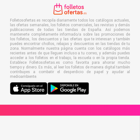
Folletosofertas.es recopila diariamente todos los catálogos actuales,
las ofertas semanales, los folletos comerciales, las revistas y demás
publicaciones de todas las tiendas de España. Así podemos
mantenerte completamente informado/a sobre las promociones de
los folletos, los descuentos y las ofertas que te interesan y también
puedes encontrar chollos, rebajas y descuentos en las tiendas de tu
zona. Normalmente nuestra página cuenta con los catálogos más
recientes antes de que lleguen incluso a tu correo, y además puedes
acceder a los folletos en el trabajo, la escuela o en la propia tienda.
Establece Folletosofertas.es como favorita para ahorrar mucho
tiempo y dinero. Es más, al leer los folletos de manera digital también
contribuyes a combatir el desperdicio de papel y ayudar al
medioambiente.