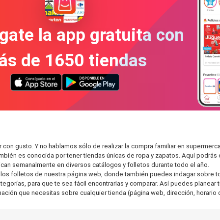
gate la app gratuita con
ás de 1650 tiendas
r con gusto. Y no hablamos sólo de realizar la compra familiar en superm
también es conocida por tener tiendas únicas de ropa y zapatos. Aquí podrá
can semanalmente en diversos catálogos y folletos durante todo el año.
os folletos de nuestra página web, donde también puedes indagar sobre tod
gorías, para que te sea fácil encontrarlas y comparar. Así puedes planear tu
rmación que necesitas sobre cualquier tienda (página web, dirección, horario 