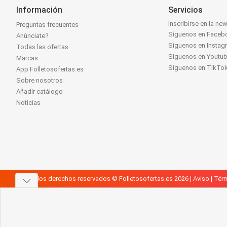
Información
Servicios
Inscribirse en la new
Preguntas frecuentes
Síguenos en Faceb
Anúnciate?
Síguenos en Instag
Todas las ofertas
Síguenos en Youtu
Marcas
Síguenos en TikTo
App Folletosofertas.es
Sobre nosotros
Añadir catálogo
Noticias
Todos los derechos reservados © Folletosofertas.es 2026 |
Aviso
|
Térm