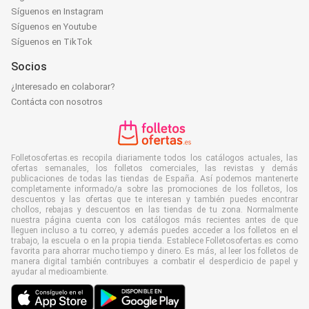
Síguenos en Instagram
Síguenos en Youtube
Síguenos en TikTok
Socios
¿Interesado en colaborar?
Contácta con nosotros
Folletosofertas.es recopila diariamente todos los catálogos actuales, las
ofertas semanales, los folletos comerciales, las revistas y demás
publicaciones de todas las tiendas de España. Así podemos mantenerte
completamente informado/a sobre las promociones de los folletos, los
descuentos y las ofertas que te interesan y también puedes encontrar
chollos, rebajas y descuentos en las tiendas de tu zona. Normalmente
nuestra página cuenta con los catálogos más recientes antes de que
lleguen incluso a tu correo, y además puedes acceder a los folletos en el
trabajo, la escuela o en la propia tienda. Establece Folletosofertas.es como
favorita para ahorrar mucho tiempo y dinero. Es más, al leer los folletos de
manera digital también contribuyes a combatir el desperdicio de papel y
ayudar al medioambiente.