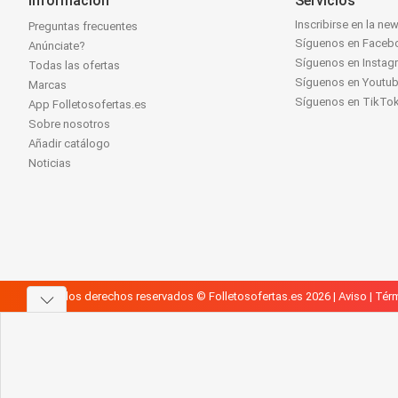
Información
Servicios
Inscribirse en la new
Preguntas frecuentes
Síguenos en Faceb
Anúnciate?
Síguenos en Instag
Todas las ofertas
Síguenos en Youtu
Marcas
Síguenos en TikTo
App Folletosofertas.es
Sobre nosotros
Añadir catálogo
Noticias
Todos los derechos reservados © Folletosofertas.es 2026 |
Aviso
|
Térm