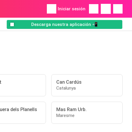
Iniciar sesión
Descarga nuestra aplicación 📲
t
Can Cardús
Catalunya
era dels Planells
Mas Ram Urb.
Maresme