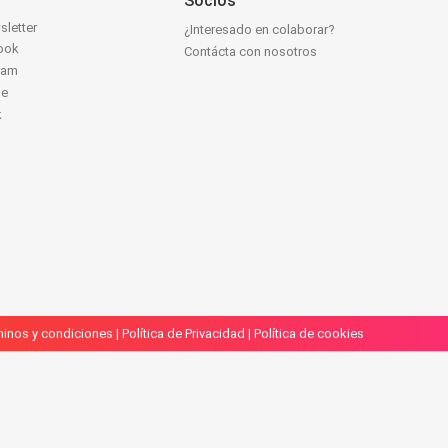
Socios
sletter
¿Interesado en colaborar?
ook
Contácta con nosotros
ram
be
k
inos y condiciones
|
Política de Privacidad
|
Política de cookies