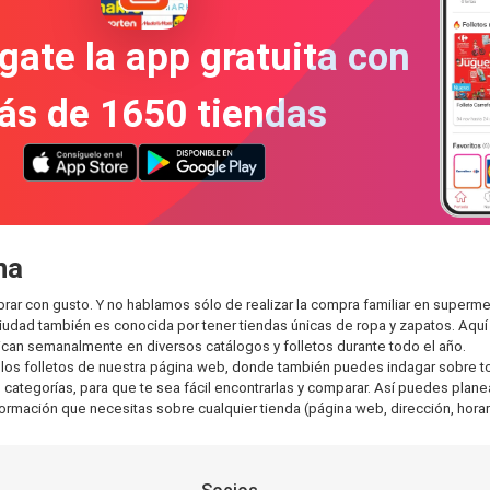
gate la app gratuita con
ás de 1650 tiendas
na
rar con gusto. Y no hablamos sólo de realizar la compra familiar en supe
ciudad también es conocida por tener tiendas únicas de ropa y zapatos. Aqu
can semanalmente en diversos catálogos y folletos durante todo el año.
os folletos de nuestra página web, donde también puedes indagar sobre tod
tegorías, para que te sea fácil encontrarlas y comparar. Así puedes planear 
nformación que necesitas sobre cualquier tienda (página web, dirección, horar