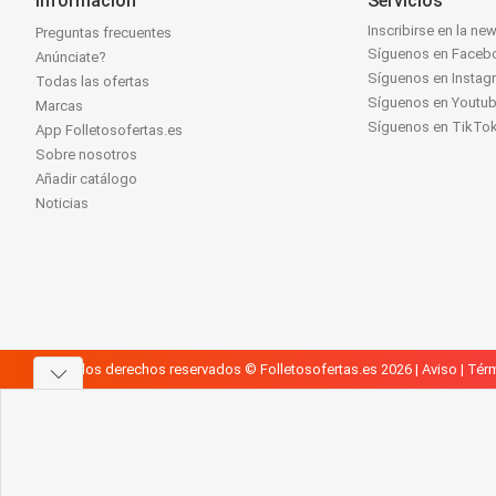
Información
Servicios
Inscribirse en la new
Preguntas frecuentes
Síguenos en Faceb
Anúnciate?
Síguenos en Instag
Todas las ofertas
Síguenos en Youtu
Marcas
Síguenos en TikTo
App Folletosofertas.es
Sobre nosotros
Añadir catálogo
Noticias
Todos los derechos reservados © Folletosofertas.es 2026 |
Aviso
|
Térm