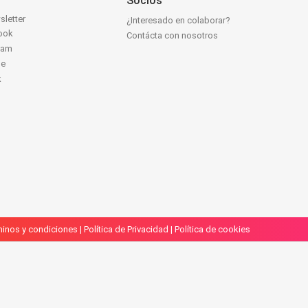
Socios
sletter
¿Interesado en colaborar?
ook
Contácta con nosotros
ram
be
k
inos y condiciones
|
Política de Privacidad
|
Política de cookies