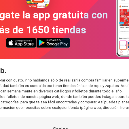
gate la app gratuita con
ás de 1650 tiendas
b.
ar con gusto. Y no hablamos sólo de realizar la compra familiar en super
ciudad también es conocida por tener tiendas únicas de ropa y zapatos. Aqu
can semanalmente en diversos catálogos y folletos durante todo el año.
os folletos de nuestra página web, donde también puedes indagar sobre tod
egorías, para que te sea fácil encontrarlas y comparar. Así puedes planear 
nformación que necesitas sobre cualquier tienda (página web, dirección, horar