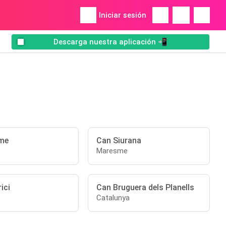
Iniciar sesión
Descarga nuestra aplicación 📲
me
Can Siurana
Maresme
ici
Can Bruguera dels Planells
Catalunya