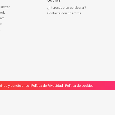
Socios
sletter
¿Interesado en colaborar?
ook
Contácta con nosotros
ram
be
k
inos y condiciones
|
Política de Privacidad
|
Política de cookies