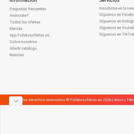
Información
Servicios
Inscribirse en la new
Preguntas frecuentes
Síguenos en Faceb
Anúnciate?
Síguenos en Instag
Todas las ofertas
Síguenos en Youtu
Marcas
Síguenos en TikTo
App Folletosofertas.es
Sobre nosotros
Añadir catálogo
Noticias
Todos los derechos reservados © Folletosofertas.es 2026 |
Aviso
|
Térm