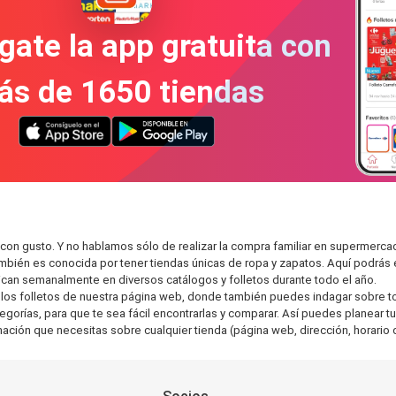
gate la app gratuita con
ás de 1650 tiendas
con gusto. Y no hablamos sólo de realizar la compra familiar en supermer
también es conocida por tener tiendas únicas de ropa y zapatos. Aquí podrá
can semanalmente en diversos catálogos y folletos durante todo el año.
os folletos de nuestra página web, donde también puedes indagar sobre tod
rías, para que te sea fácil encontrarlas y comparar. Así puedes planear tu 
rmación que necesitas sobre cualquier tienda (página web, dirección, horario 