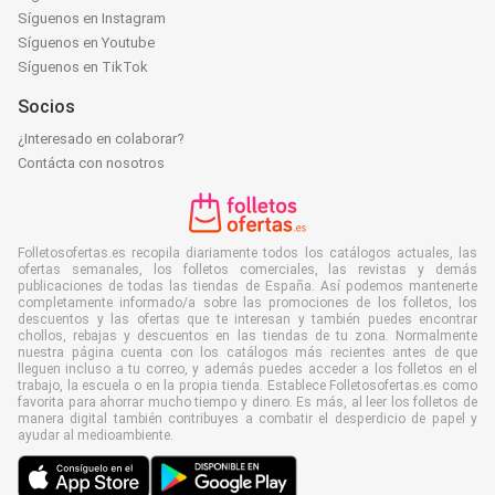
Síguenos en Instagram
Síguenos en Youtube
Síguenos en TikTok
Socios
¿Interesado en colaborar?
Contácta con nosotros
Folletosofertas.es recopila diariamente todos los catálogos actuales, las
ofertas semanales, los folletos comerciales, las revistas y demás
publicaciones de todas las tiendas de España. Así podemos mantenerte
completamente informado/a sobre las promociones de los folletos, los
descuentos y las ofertas que te interesan y también puedes encontrar
chollos, rebajas y descuentos en las tiendas de tu zona. Normalmente
nuestra página cuenta con los catálogos más recientes antes de que
lleguen incluso a tu correo, y además puedes acceder a los folletos en el
trabajo, la escuela o en la propia tienda. Establece Folletosofertas.es como
favorita para ahorrar mucho tiempo y dinero. Es más, al leer los folletos de
manera digital también contribuyes a combatir el desperdicio de papel y
ayudar al medioambiente.