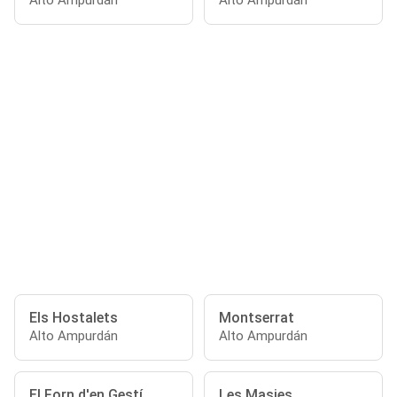
Alto Ampurdán
Alto Ampurdán
Els Hostalets
Montserrat
Alto Ampurdán
Alto Ampurdán
El Forn d'en Gestí
Les Masies