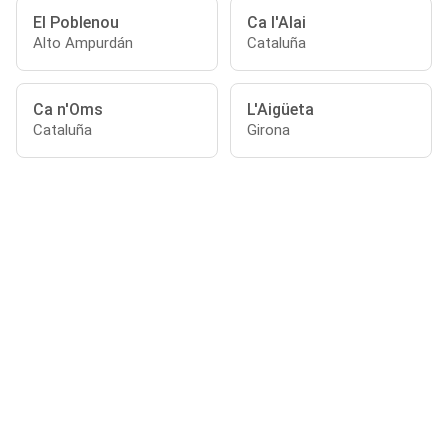
El Poblenou
Ca l'Alai
Alto Ampurdán
Cataluña
Ca n'Oms
L'Aigüeta
Cataluña
Girona