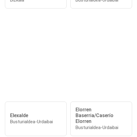
Bizkaia
Busturialdea-Urdaibai
Elorren
Elexalde
Baserria/Caserío
Elorren
Busturialdea-Urdaibai
Busturialdea-Urdaibai