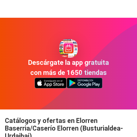
Descárgate la app gratuita
con más de 1650 tiendas
Catálogos y ofertas en Elorren
Baserria/Caserío Elorren (Busturialdea-
Urdaibai)