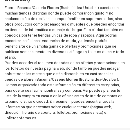
Elorren Baserria/Caserío Elorren (Busturialdea-Urdaibai) cuenta con
muchas tiendas distintas donde puede comprar con gusto. Y no
hablamos sólo de realizar la compra familiar en supermercados, sino
otros productos como ordenadores o muebles que puedes encontrar
en tiendas de informática o menaje del hogar. Esta ciudad también es
conocida por tener tiendas únicas de ropa y zapatos. Aquí podrás
encontrar las últimas tendencias de moda, y además podrás
beneficiarte de un amplia gama de ofertas y promociones que se
publican semanalmente en diversos catálogos y folletos durante todo
el año.
Puedes acceder al resumen de todas estas ofertas y promociones en
los folletos de nuestra página web, donde también puedes indagar
sobre todas las marcas que están disponibles en casi todas las
tiendas de Elorren Baserria/Caserío Elorren (Busturialdea-Urdaibai).
Hemos organizado toda esta información en diferentes categorías,
para que te sea fácil encontrarlas y comparar. Así puedes planear tu
lista de la compra en casa o en la oficina antes de irte de compras en
tu barrio, distrito o ciudad. En resumen, puedes encontrar toda la
información que necesitas sobre cualquier tienda (página web,
dirección, horario de apertura, folletos, promociones, etc) en
Folletosofertas.es.