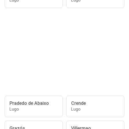
Lugo
Lugo
Pradedo de Abaixo
Crende
Lugo
Lugo
Grazós
Villermao