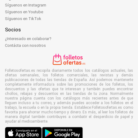
Síguenos en Instagram
Síguenos en Youtube
Síguenos en TikTok
Socios
¿Interesado en colaborar?
Contácta con nosotros
Folletosofertas.es recopila diariamente todos los catálogos actuales, las
ofertas semanales, los folletos comerciales, las revistas y demás
publicaciones de todas las tiendas de España. Así podemos mantenerte
completamente informado/a sobre las promociones de los folletos, los
descuentos y las ofertas que te interesan y también puedes encontrar
chollos, rebajas y descuentos en las tiendas de tu zona. Normalmente
nuestra página cuenta con los catálogos más recientes antes de que
lleguen incluso a tu correo, y además puedes acceder a los folletos en el
trabajo, la escuela o en la propia tienda. Establece Folletosofertas.es como
favorita para ahorrar mucho tiempo y dinero. Es más, al leer los folletos de
manera digital también contribuyes a combatir el desperdicio de papel y
ayudar al medioambiente.