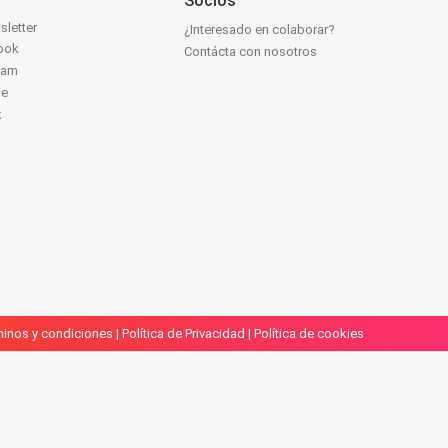
Socios
sletter
¿Interesado en colaborar?
ook
Contácta con nosotros
ram
be
k
inos y condiciones
|
Política de Privacidad
|
Política de cookies