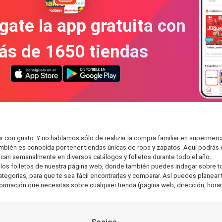
gate la app gratuita con
ás de 1650 tiendas
r con gusto. Y no hablamos sólo de realizar la compra familiar en superm
también es conocida por tener tiendas únicas de ropa y zapatos. Aquí podrá
can semanalmente en diversos catálogos y folletos durante todo el año.
os folletos de nuestra página web, donde también puedes indagar sobre tod
gorías, para que te sea fácil encontrarlas y comparar. Así puedes planear tu
nformación que necesitas sobre cualquier tienda (página web, dirección, horar