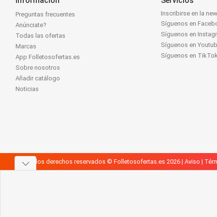
Información
Servicios
Inscribirse en la new
Preguntas frecuentes
Síguenos en Faceb
Anúnciate?
Síguenos en Instag
Todas las ofertas
Síguenos en Youtu
Marcas
Síguenos en TikTo
App Folletosofertas.es
Sobre nosotros
Añadir catálogo
Noticias
Todos los derechos reservados © Folletosofertas.es 2026 |
Aviso
|
Térm