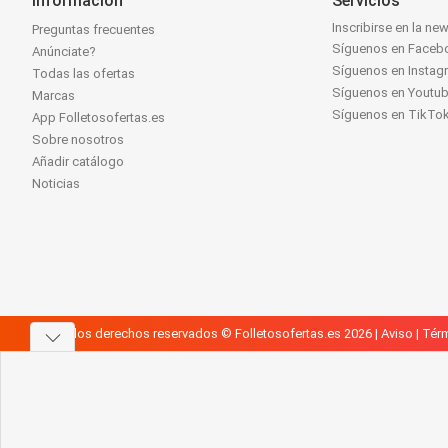
Información
Servicios
Inscribirse en la new
Preguntas frecuentes
Síguenos en Faceb
Anúnciate?
Síguenos en Instag
Todas las ofertas
Síguenos en Youtu
Marcas
Síguenos en TikTo
App Folletosofertas.es
Sobre nosotros
Añadir catálogo
Noticias
Todos los derechos reservados © Folletosofertas.es 2026 |
Aviso
|
Térm