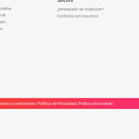
Socios
sletter
¿Interesado en colaborar?
ook
Contácta con nosotros
ram
be
k
inos y condiciones
|
Política de Privacidad
|
Política de cookies