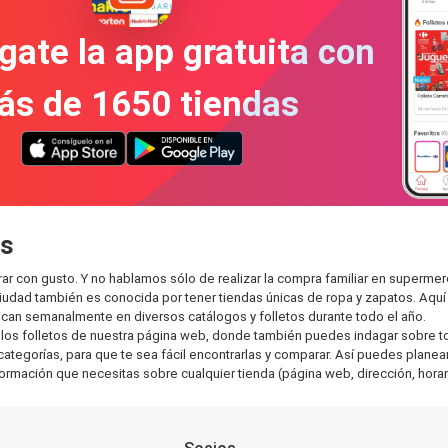
gate la app gratuita con
ás de 1650 tiendas
as
ar con gusto. Y no hablamos sólo de realizar la compra familiar en super
ciudad también es conocida por tener tiendas únicas de ropa y zapatos. Aqu
can semanalmente en diversos catálogos y folletos durante todo el año.
os folletos de nuestra página web, donde también puedes indagar sobre tod
egorías, para que te sea fácil encontrarlas y comparar. Así puedes planear t
nformación que necesitas sobre cualquier tienda (página web, dirección, horar