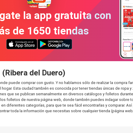
gate la app gratuita con
ás de 1650 tiendas
 (Ribera del Duero)
donde puede comprar con gusto. Y no hablamos sólo de realizar la compra f
hogar. Esta ciudad también es conocida por tener tiendas únicas de ropa y 
es que se publican semanalmente en diversos catálogos y folletos durante 
os folletos de nuestra página web, donde también puedes indagar sobre tod
 diferentes categorías, para que te sea fácil encontrarlas y comparar. Así p
ontrar toda la información que necesitas sobre cualquier tienda (página web,