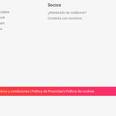
Socios
sletter
¿Interesado en colaborar?
ook
Contácta con nosotros
ram
be
k
inos y condiciones
|
Política de Privacidad
|
Política de cookies