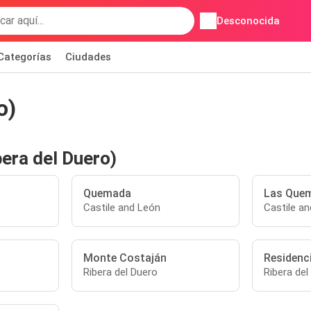
Desconocida
Categorías
Ciudades
o)
era del Duero)
Quemada
Las Que
Castile and León
Castile a
Monte Costaján
Residenc
Ribera del Duero
Ribera del