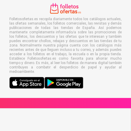
Folletosofertas.es recopila diariamente todos los catálogos actuales,
las ofertas semanales, los folletos comerciales, las revistas y demás
publicaciones de todas las tiendas de España. Así podemos
mantenerte completamente informado/a sobre las promociones de
los folletos, los descuentos y las ofertas que te interesan y también
puedes encontrar chollos, rebajas y descuentos en las tiendas de tu
zona. Normalmente nuestra página cuenta con los catálogos más
recientes antes de que lleguen incluso a tu correo, y además puedes
acceder a los folletos en el trabajo, la escuela o en la propia tienda.
Establece Folletosofertas.es como favorita para ahorrar mucho
tiempo y dinero. Es más, al leer los folletos de manera digital también
contribuyes a combatir el desperdicio de papel y ayudar al
medioambiente.