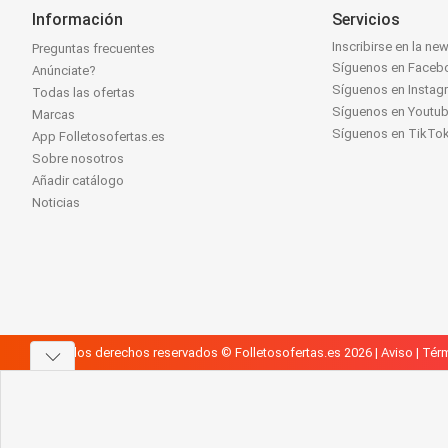
Información
Servicios
Inscribirse en la new
Preguntas frecuentes
Síguenos en Faceb
Anúnciate?
Síguenos en Instag
Todas las ofertas
Síguenos en Youtu
Marcas
Síguenos en TikTo
App Folletosofertas.es
Sobre nosotros
Añadir catálogo
Noticias
Todos los derechos reservados © Folletosofertas.es 2026 |
Aviso
|
Térm