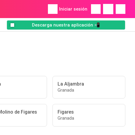
Iniciar sesión
Descarga nuestra aplicación 📲
a
La Aljambra
Granada
Molino de Figares
Figares
Granada