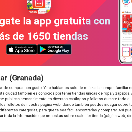
gate la app gratuita con
ás de 1650 tiendas
bar (Granada)
uede comprar con gusto. Y no hablamos sólo de realizar la compra familia
sta ciudad también es conocida por tener tiendas únicas de ropa y zapatos.
e publican semanalmente en diversos catálogos y folletos durante todo el 
os folletos de nuestra página web, donde también puedes indagar sobre tod
erentes categorías, para que te sea fácil encontrarlas y comparar. Así puede
ar toda la información que necesitas sobre cualquier tienda (página web, dir