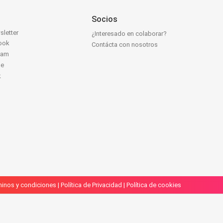
Socios
sletter
¿Interesado en colaborar?
ook
Contácta con nosotros
ram
be
k
inos y condiciones
|
Política de Privacidad
|
Política de cookies