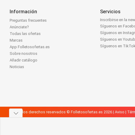
Información
Servicios
Inscribirse en la new
Preguntas frecuentes
Síguenos en Faceb
Anúnciate?
Síguenos en Instag
Todas las ofertas
Síguenos en Youtu
Marcas
Síguenos en TikTo
App Folletosofertas.es
Sobre nosotros
Añadir catálogo
Noticias
Todos los derechos reservados © Folletosofertas.es 2026 |
Aviso
|
Térm