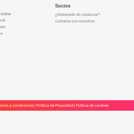
Socios
sletter
¿Interesado en colaborar?
ook
Contácta con nosotros
ram
be
k
inos y condiciones
|
Política de Privacidad
|
Política de cookies