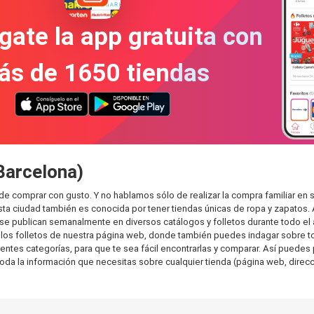
gate la app gratuita con
ás de 1650 tiendas
(Barcelona)
ede comprar con gusto. Y no hablamos sólo de realizar la compra familiar 
sta ciudad también es conocida por tener tiendas únicas de ropa y zapatos.
e publican semanalmente en diversos catálogos y folletos durante todo el 
os folletos de nuestra página web, donde también puedes indagar sobre tod
tes categorías, para que te sea fácil encontrarlas y comparar. Así puedes pla
toda la información que necesitas sobre cualquier tienda (página web, direcci