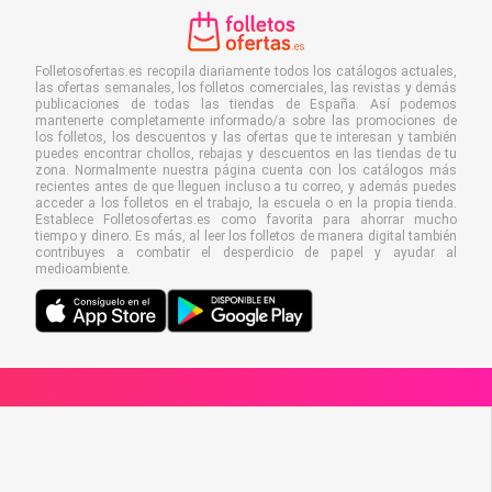
Folletosofertas.es recopila diariamente todos los catálogos actuales,
las ofertas semanales, los folletos comerciales, las revistas y demás
publicaciones de todas las tiendas de España. Así podemos
mantenerte completamente informado/a sobre las promociones de
los folletos, los descuentos y las ofertas que te interesan y también
puedes encontrar chollos, rebajas y descuentos en las tiendas de tu
zona. Normalmente nuestra página cuenta con los catálogos más
recientes antes de que lleguen incluso a tu correo, y además puedes
acceder a los folletos en el trabajo, la escuela o en la propia tienda.
Establece Folletosofertas.es como favorita para ahorrar mucho
tiempo y dinero. Es más, al leer los folletos de manera digital también
contribuyes a combatir el desperdicio de papel y ayudar al
medioambiente.