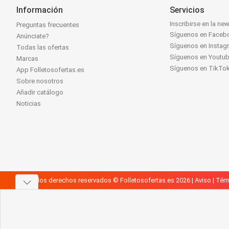
Información
Servicios
Inscribirse en la new
Preguntas frecuentes
Síguenos en Faceb
Anúnciate?
Síguenos en Instag
Todas las ofertas
Síguenos en Youtu
Marcas
Síguenos en TikTo
App Folletosofertas.es
Sobre nosotros
Añadir catálogo
Noticias
Todos los derechos reservados © Folletosofertas.es 2026 |
Aviso
|
Térm