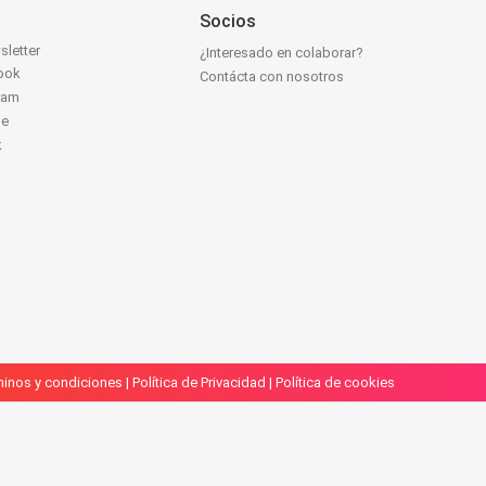
Socios
sletter
¿Interesado en colaborar?
ook
Contácta con nosotros
ram
be
k
inos y condiciones
|
Política de Privacidad
|
Política de cookies