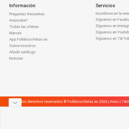
Información
Servicios
Inscribirse en la new
Preguntas frecuentes
Síguenos en Faceb
Anúnciate?
Síguenos en Instag
Todas las ofertas
Síguenos en Youtu
Marcas
Síguenos en TikTo
App Folletosofertas.es
Sobre nosotros
Añadir catálogo
Noticias
Todos los derechos reservados © Folletosofertas.es 2026 |
Aviso
|
Térm