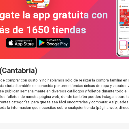
gate la app gratuita con
ás de 1650 tiendas
(Cantabria)
uede comprar con gusto. Y no hablamos sólo de realizar la compra familiar
sta ciudad también es conocida por tener tiendas únicas de ropa y zapatos.
e publican semanalmente en diversos catálogos y folletos durante todo el 
os folletos de nuestra página web, donde también puedes indagar sobre tod
tes categorías, para que te sea fácil encontrarlas y comparar. Así puedes pl
toda la información que necesitas sobre cualquier tienda (página web, direcci