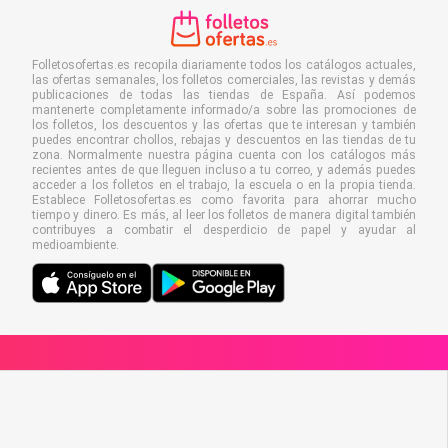
Folletosofertas.es recopila diariamente todos los catálogos actuales,
las ofertas semanales, los folletos comerciales, las revistas y demás
publicaciones de todas las tiendas de España. Así podemos
mantenerte completamente informado/a sobre las promociones de
los folletos, los descuentos y las ofertas que te interesan y también
puedes encontrar chollos, rebajas y descuentos en las tiendas de tu
zona. Normalmente nuestra página cuenta con los catálogos más
recientes antes de que lleguen incluso a tu correo, y además puedes
acceder a los folletos en el trabajo, la escuela o en la propia tienda.
Establece Folletosofertas.es como favorita para ahorrar mucho
tiempo y dinero. Es más, al leer los folletos de manera digital también
contribuyes a combatir el desperdicio de papel y ayudar al
medioambiente.