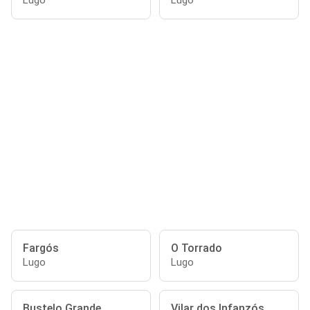
Lugo
Lugo
Fargós
O Torrado
Lugo
Lugo
Bustelo Grande
Vilar dos Infanzós