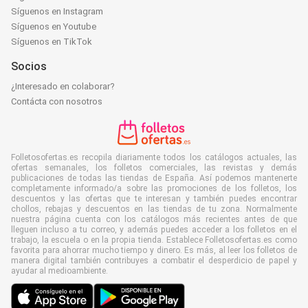
Síguenos en Instagram
Síguenos en Youtube
Síguenos en TikTok
Socios
¿Interesado en colaborar?
Contácta con nosotros
Folletosofertas.es recopila diariamente todos los catálogos actuales, las
ofertas semanales, los folletos comerciales, las revistas y demás
publicaciones de todas las tiendas de España. Así podemos mantenerte
completamente informado/a sobre las promociones de los folletos, los
descuentos y las ofertas que te interesan y también puedes encontrar
chollos, rebajas y descuentos en las tiendas de tu zona. Normalmente
nuestra página cuenta con los catálogos más recientes antes de que
lleguen incluso a tu correo, y además puedes acceder a los folletos en el
trabajo, la escuela o en la propia tienda. Establece Folletosofertas.es como
favorita para ahorrar mucho tiempo y dinero. Es más, al leer los folletos de
manera digital también contribuyes a combatir el desperdicio de papel y
ayudar al medioambiente.