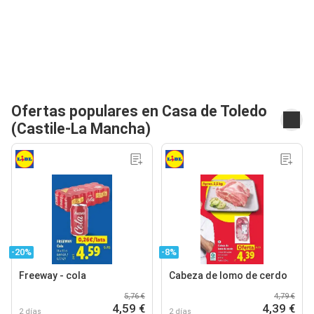
Ofertas populares en Casa de Toledo
(Castile-La Mancha)
-20%
-8%
Freeway - cola
Cabeza de lomo de cerdo
5,76 €
4,79 €
4,59 €
4,39 €
2 días
2 días