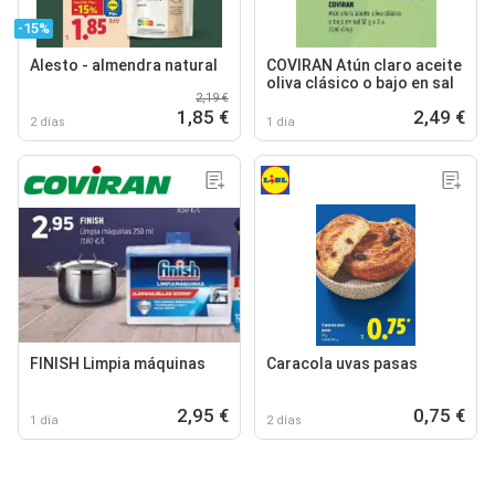
-15%
Alesto - almendra natural
COVIRAN Atún claro aceite
oliva clásico o bajo en sal
2,19 €
1,85 €
2,49 €
2 días
1 día
FINISH Limpia máquinas
Caracola uvas pasas
2,95 €
0,75 €
1 día
2 días