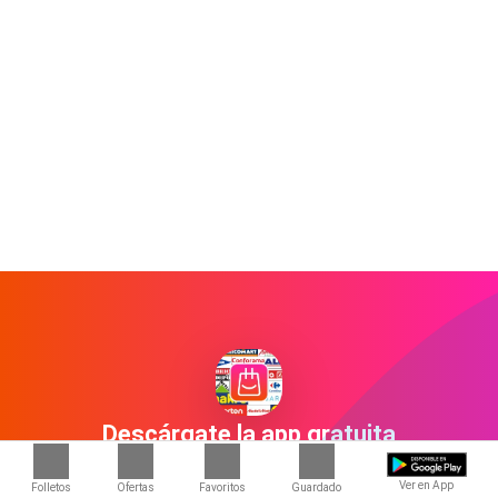
Descárgate la app gratuita
con más de 1650 tiendas
Ver en App
Folletos
Ofertas
Favoritos
Guardado