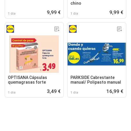
chino
9,99 €
9,99 €
1 día
1 día
OPTISANA Cápsulas
PARKSIDE Cabrestante
quemagrasas forte
manual/ Polipasto manual
3,49 €
16,99 €
1 día
1 día