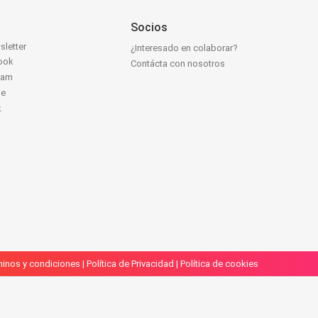
Socios
sletter
¿Interesado en colaborar?
ook
Contácta con nosotros
ram
be
k
inos y condiciones
|
Política de Privacidad
|
Política de cookies