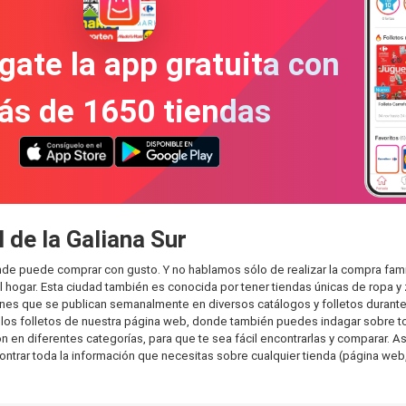
gate la app gratuita con
ás de 1650 tiendas
 de la Galiana Sur
onde puede comprar con gusto. Y no hablamos sólo de realizar la compra fa
hogar. Esta ciudad también es conocida por tener tiendas únicas de ropa y 
es que se publican semanalmente en diversos catálogos y folletos durante 
os folletos de nuestra página web, donde también puedes indagar sobre tod
en diferentes categorías, para que te sea fácil encontrarlas y comparar. Así
ontrar toda la información que necesitas sobre cualquier tienda (página web,