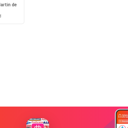
artin de
d