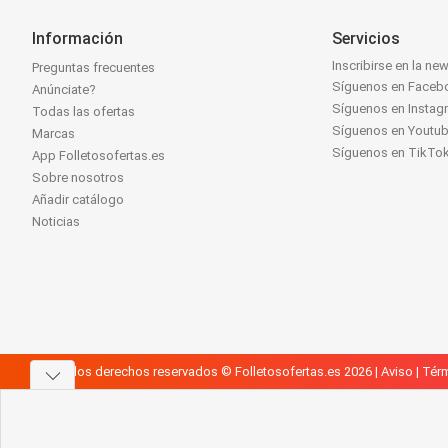
Información
Servicios
Inscribirse en la new
Preguntas frecuentes
Síguenos en Faceb
Anúnciate?
Síguenos en Instag
Todas las ofertas
Síguenos en Youtu
Marcas
Síguenos en TikTo
App Folletosofertas.es
Sobre nosotros
Añadir catálogo
Noticias
Todos los derechos reservados © Folletosofertas.es 2026 |
Aviso
|
Térm