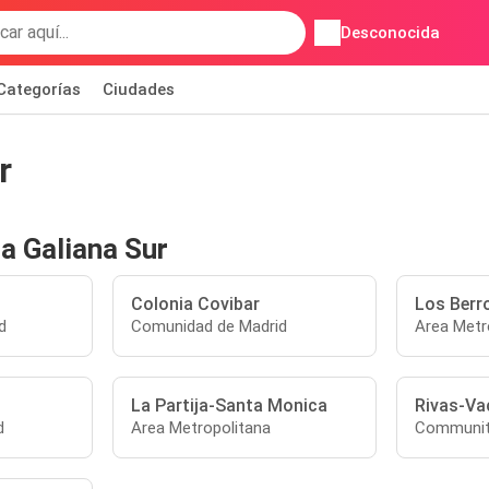
Desconocida
Categorías
Ciudades
r
a Galiana Sur
Colonia Covibar
Los Berr
d
Comunidad de Madrid
Area Metr
La Partija-Santa Monica
Rivas-Va
d
Area Metropolitana
Communit